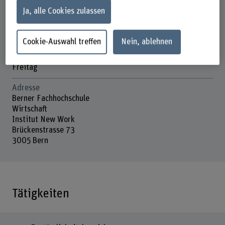
Ja, alle Cookies zulassen
Präsenzzeit
Montag
Dienstag
Cookie-Auswahl treffen
Nein, ablehnen
Mittwoch
Donnerstag
Freitag
Adresse
Berner Fachhochschule
Wirtschaft
Institut New Work
Brückenstrasse 73
3005 Bern
Tätigkeiten