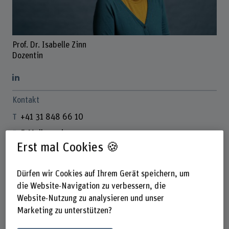
Prof. Dr. Isabelle Zinn
Dozentin
Kontakt
+41 31 848 66 10
E-Mail anzeigen
Erst mal Cookies 🍪
www.bfh.ch/de/isabelle-zinn
Dürfen wir Cookies auf Ihrem Gerät speichern, um
Links
die Website-Navigation zu verbessern, die
Website-Nutzung zu analysieren und unser
people.unil.ch/isabellezinn/
Marketing zu unterstützen?
orcid.org/0000-0003-1272-5415