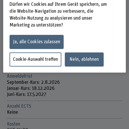
Dürfen wir Cookies auf Ihrem Gerät speichern, um
Titel/Abschluss
die Website-Navigation zu verbessern, die
Kursbestätigung
Website-Nutzung zu analysieren und unser
Marketing zu unterstützen?
Dauer
6 Kurstage
Ja, alle Cookies zulassen
Unterrichtstage
September-Kurs: Mi, Do, Fr
Januar-Kurs: alle Wochentage
Cookie-Auswahl treffen
Nein, ablehnen
Juni-Kurs: Do, Fr
Anmeldefrist
September-Kurs: 2.8.2026
Januar-Kurs: 18.12.2026
Juni-Kurs: 17.5.2027
Anzahl ECTS
Keine
Kosten