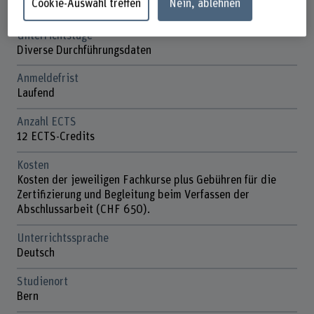
Cookie-Auswahl treffen
Nein, ablehnen
18-22 Studientage
Unterrichtstage
Diverse Durchführungsdaten
Anmeldefrist
Laufend
Anzahl ECTS
12 ECTS-Credits
Kosten
Kosten der jeweiligen Fachkurse plus Gebühren für die
Zertifizierung und Begleitung beim Verfassen der
Abschlussarbeit (CHF 650).
Unterrichtssprache
Deutsch
Studienort
Bern