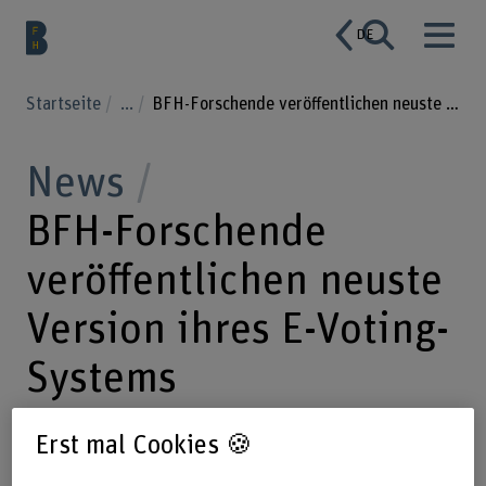
DE
Startseite
...
BFH-Forschende veröffentlichen neuste Version ihres E-Voting-Systems
News
BFH-Forschende
veröffentlichen neuste
Version ihres E-Voting-
Systems
Erst mal Cookies 🍪
14.09.2022
Die Forschenden der E-