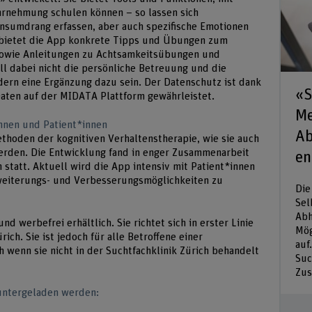
hrnehmung schulen können – so lassen sich
nsumdrang erfassen, aber auch spezifische Emotionen
bietet die App konkrete Tipps und Übungen zum
owie Anleitungen zu Achtsamkeitsübungen und
l dabei nicht die persönliche Betreuung und die
dern eine Ergänzung dazu sein. Der Datenschutz ist dank
«S
aten auf der MIDATA Plattform gewährleistet.
Me
nnen und Patient*innen
Ab
thoden der kognitiven Verhaltenstherapie, wie sie auch
 werden. Die Entwicklung fand in enger Zusammenarbeit
en
statt. Aktuell wird die App intensiv mit Patient*innen
rweiterungs- und Verbesserungsmöglichkeiten zu
Die
Sel
Abh
d werbefrei erhältlich. Sie richtet sich in erster Linie
Mög
ich. Sie ist jedoch für alle Betroffene einer
auf
 wenn sie nicht in der Suchtfachklinik Zürich behandelt
Suc
Zus
untergeladen werden: