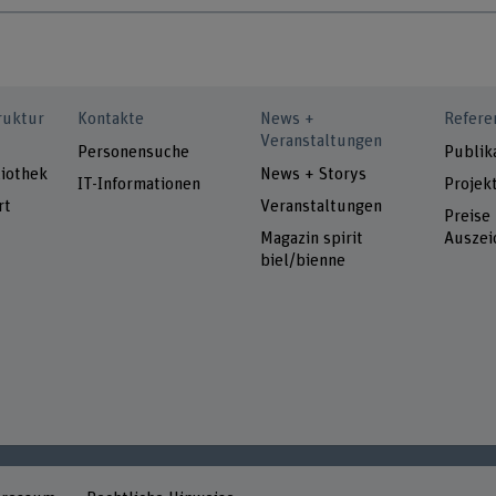
ruktur
Kontakte
News +
Refere
Veranstaltungen
Personensuche
Publik
iothek
News + Storys
IT-Informationen
Projek
rt
Veranstaltungen
Preise
Magazin spirit
Auszei
biel/bienne