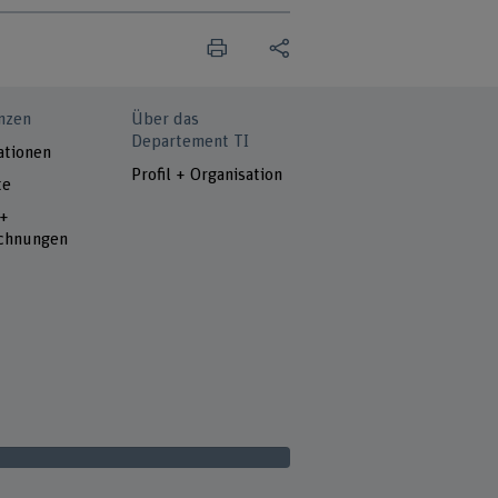
nzen
Über das
Departement TI
ationen
Profil + Organisation
te
 +
chnungen