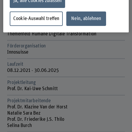
Ja, alle Cookies zulassen
Forschungseinheit(en)
Innovationsfeld Digitale Gesundheit
Cookie-Auswahl treffen
Nein, ablehnen
Strategisches Themenfeld
Themenfeld Humane Digitale Transformation
Förderorganisation
Innosuisse
Laufzeit
08.12.2021 - 30.06.2025
Projektleitung
Prof. Dr. Kai-Uwe Schmitt
Projektmitarbeitende
Prof. Dr. Klazine Van der Horst
Natalie Sara Bez
Prof. Dr. Friederike J.S. Thilo
Selina Burch