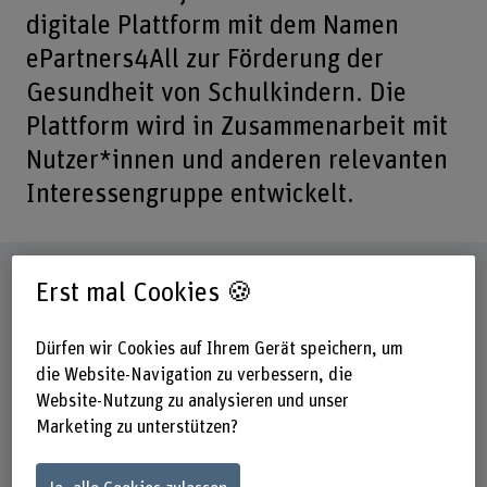
digitale Plattform mit dem Namen
ePartners4All zur Förderung der
Gesundheit von Schulkindern. Die
Plattform wird in Zusammenarbeit mit
Nutzer*innen und anderen relevanten
Interessengruppe entwickelt.
Steckbrief
Erst mal Cookies 🍪
Beteiligte Departemente
Dürfen wir Cookies auf Ihrem Gerät speichern, um
Gesundheit
die Website-Navigation zu verbessern, die
Website-Nutzung zu analysieren und unser
Institut(e)
Marketing zu unterstützen?
Ernährung und Diätetik
Pflege
Akademie-Praxis-Partnerschaft Insel Gruppe/BFH