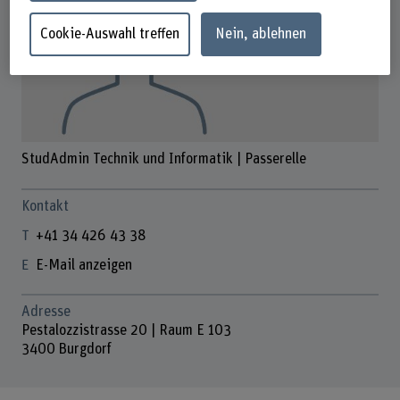
Cookie-Auswahl treffen
Nein, ablehnen
StudAdmin Technik und Informatik | Passerelle
Kontakt
+41 34 426 43 38
E-Mail anzeigen
Adresse
Pestalozzistrasse 20 | Raum E 103
3400 Burgdorf