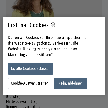
Prof. Dr. Anja Raab
Erst mal Cookies 🍪
Leiterin Forschung
Dürfen wir Cookies auf Ihrem Gerät speichern, um
die Website-Navigation zu verbessern, die
Kontakt
Website-Nutzung zu analysieren und unser
Marketing zu unterstützen?
+41 31 848 37 23
E-Mail anzeigen
Ja, alle Cookies zulassen
www.bfh.ch/de/anja-raab
Cookie-Auswahl treffen
Nein, ablehnen
Präsenzzeit
Montag
Dienstag
Mittwochvormittag
Donnerstagvormittag