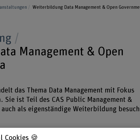
anstaltungen
Weiterbildung Data Management & Open Governme
ung
Data Management & Open
a
ndelt das Thema Data Management mit Fokus
 Sie ist Teil des CAS Public Management &
 auch als eigenständige Weiterbildung besuch
22.08.2026, 15.00 Uhr – Bern / online
l Cookies 🍪