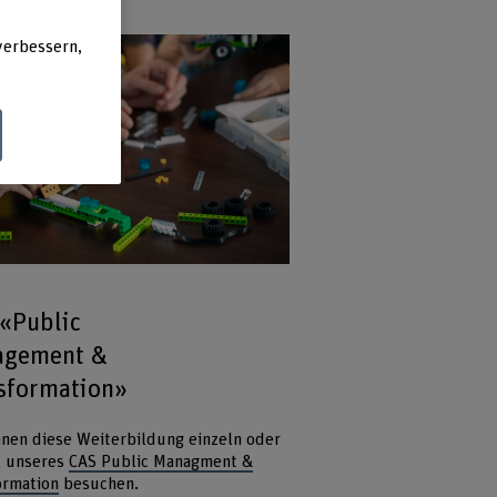
verbessern,
«Public
agement &
sformation»
nnen diese Weiterbildung einzeln oder
il unseres
CAS Public Managment &
ormation
besuchen.