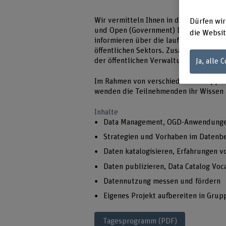
Wir vermitteln Ihnen in dieser 3-tägi
Dürfen wir
und Open (Government) Data. Wir zeig
die Websit
informieren über die laufenden Vorhab
öffentlichen Sektors. Zusätzlich werde
der öffentlichen Verwaltung und aus de
Ja, alle 
Im Rahmen von verschiedenen Gruppen
wenden die Teilnehmenden ihr Wissen 
Inhalte
Data Management, OGD-Anwendung
Strategien und Vorhaben im Datenbe
Daten katalogisieren, Erfahrungen 
Daten publizieren, Data Catalog Voc
Datennutzung messen und fördern
Eigenes Projekt aufbereiten in Gru
Tagesprogramm (PDF)