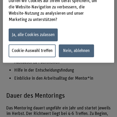
Dürfen wir Cookies auf Ihrem Gerät speichern, um
Mögliche Themen sind beispielsweise:
die Website-Navigation zu verbessern, die
Website-Nutzung zu analysieren und unser
Karriereplanung
Marketing zu unterstützen?
persönliche und berufliche Entwicklung
Networking
Ja, alle Cookies zulassen
Lohn- oder andere Verhandlungen
Businesspläne und Selbständigkeit
Cookie-Auswahl treffen
Nein, ablehnen
Vereinbarkeit von Beruf und Familie
Austausch zu Fachthemen
Hilfe in der Entscheidungsfindung
Einblicke in den Arbeitsalltag der Mentor*in
Dauer des Mentorings
Das Mentoring dauert ungefähr ein Jahr und startet jeweils
im Herbst. Der Richtwert liegt bei 4-6 Treffen. Zu Beginn,