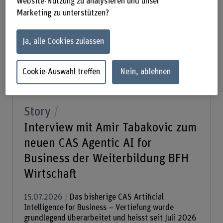
Website-Nutzung zu analysieren und unser
Marketing zu unterstützen?
Ja, alle Cookies zulassen
Cookie-Auswahl treffen
Nein, ablehnen
Story
Interview mit Amir Tabakovic zum
neuen CAS Agentic AI for
Business der Weiterbildung BFH
Wirtschaft
15.07.2026
Das bisherige CAS Artificial
Intelligence for Business – Vertiefung wurde
grundlegend überarbeitet und heisst seit Juli 2026