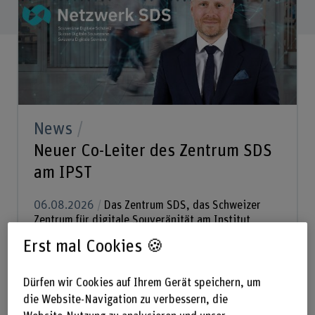
News
Neuer Co-Leiter des Zentrum SDS
am IPST
06.08.2026
Das Zentrum SDS, das Schweizer
Zentrum für digitale Souveränität am Institut
Public Sector Transformation der Berner
Erst mal Cookies 🍪
Fachhochschule, verstärkt seine Führung: Ab 1.
September 2026 übernimmt Dr. Jan Kerschgens...
Dürfen wir Cookies auf Ihrem Gerät speichern, um
die Website-Navigation zu verbessern, die