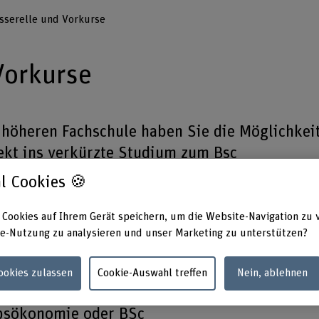
sserelle und Vorkurse
Vorkurse
 höheren Fachschule haben Sie die Möglichkei
rekt ins verkürzte Studium zum Bsc
 Digital Business & AI einzusteigen.
l Cookies 🍪
se aus der Berufsmaturität in Mathematik ode
 Cookies auf Ihrem Gerät speichern, um die Website-Navigation zu 
e-Nutzung zu analysieren und unser Marketing zu unterstützen?
nbeginn auffrischen? Unsere Vorkurse helfen
t ins Bachelorstudium.
Cookies zulassen
Cookie-Auswahl treffen
Nein, ablehnen
ebsökonomie oder BSc