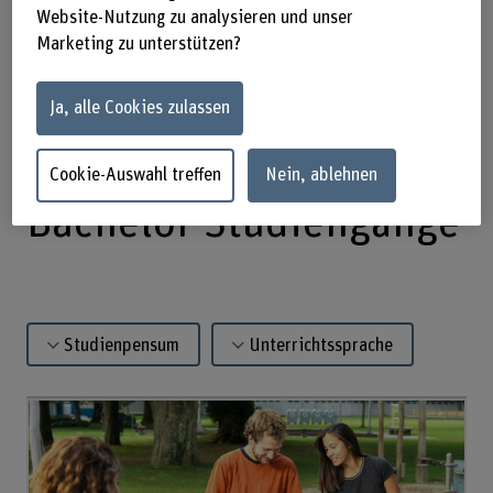
Website-Nutzung zu analysieren und unser
Studiengänge
Marketing zu unterstützen?
Infoveranstaltungen
Ja, alle Cookies zulassen
Vertiefungen
Cookie-Auswahl treffen
Nein, ablehnen
Bachelor Studiengänge
Studienpensum
Unterrichtssprache