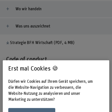
Wo wir handeln
Was uns auszeichnet
Strategie BFH Wirtschaft
(PDF, 4 MB)
Code of conduct
Erst mal Cookies 🍪
Eine Lernumgebung schaffen, die auf gemeinsam
getragenen Werten beruht: Als moderne Business School
Dürfen wir Cookies auf Ihrem Gerät speichern, um
bilden wir Fach- und Führungskräfte sowie Organisationen
aus, um sie für die digitale Zukunft vorzubereiten.
die Website-Navigation zu verbessern, die
Website-Nutzung zu analysieren und unser
Code of Conduct
(PDF, 1 MB)
Marketing zu unterstützen?