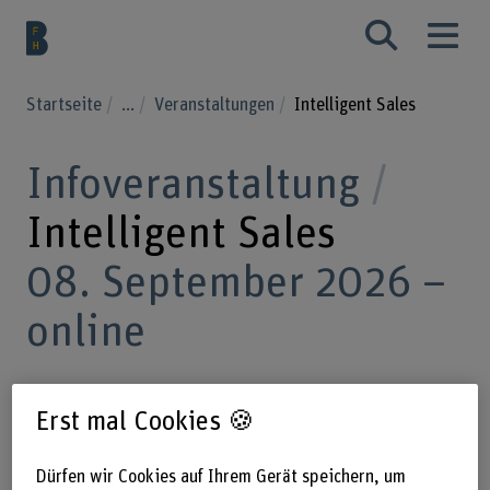
Startseite
...
Veranstaltungen
Intelligent Sales
Infoveranstaltung
Intelligent Sales
08. September 2026 –
online
Erst mal Cookies 🍪
Vertriebs- und Verkaufskompetenzen
ausbauen: Die CAS-Studiengänge
Dürfen wir Cookies auf Ihrem Gerät speichern, um