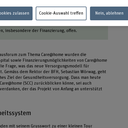
m fehlen Fachkräfte.
Swis
Cookies zulassen
Cookie-Auswahl treffen
Nein, ablehnen
nte Versorgung ins zu Hause der Patient*innen.
sst bei vielen Akteur*innen im Gesundheitswesen
en, insbesondere der Finanzierung, offen.
nhausforum zum Thema Care@home wurden die
pital sowie Finanzierungsmöglichkeiten von Care@home
 die Frage, was das neue Versorgungsmodell für
t. Gemäss dem Rektor der BFH, Sebastian Wörwag, geht
iches Ziel der Gesundheitsversorgung. Dass man heute
 Care@home (SCC) zurückblicken könne, sei auch
 verdanken, der das Projekt von Anfang an unterstützt
heitssystem
nden mit seinem Grusswort zu einer kleinen Tour