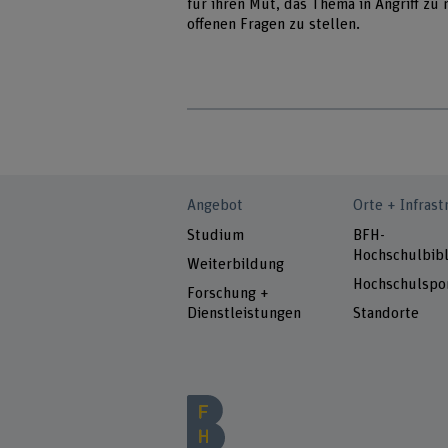
für ihren Mut, das Thema in Angriff z
offenen Fragen zu stellen.
Angebot
Orte + Infrast
Studium
BFH-
Hochschulbibl
Weiterbildung
Hochschulspo
Forschung +
Dienstleistungen
Standorte