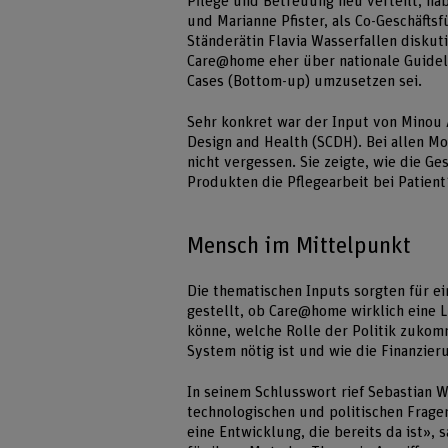
Pflege und Betreuung neu verteilt, hab
und Marianne Pfister, als Co-Geschäftsf
Ständerätin Flavia Wasserfallen diskut
Care@home eher über nationale Guidel
Cases (Bottom-up) umzusetzen sei.
Sehr konkret war der Input von Minou A
Design and Health (SCDH). Bei allen M
nicht vergessen. Sie zeigte, wie die G
Produkten die Pflegearbeit bei Patient
Mensch im Mittelpunkt
Die thematischen Inputs sorgten für e
gestellt, ob Care@home wirklich eine 
könne, welche Rolle der Politik zukomm
System nötig ist und wie die Finanzie
In seinem Schlusswort rief Sebastian Wö
technologischen und politischen Frag
eine Entwicklung, die bereits da ist»,