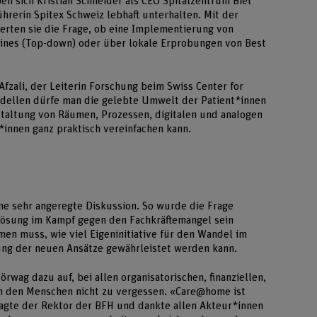
en sich Kristian Schneider als CEO Spitalzentrum Biel
ührerin Spitex Schweiz lebhaft unterhalten. Mit der
ierten sie die Frage, ob eine Implementierung von
ines (Top-down) oder über lokale Erprobungen von Best
fzali, der Leiterin Forschung beim Swiss Center for
odellen dürfe man die gelebte Umwelt der Patient*innen
estaltung von Räumen, Prozessen, digitalen und analogen
*innen ganz praktisch vereinfachen kann.
ine sehr angeregte Diskussion. So wurde die Frage
Lösung im Kampf gegen den Fachkräftemangel sein
en muss, wie viel Eigeninitiative für den Wandel im
rung der neuen Ansätze gewährleistet werden kann.
rwag dazu auf, bei allen organisatorischen, finanziellen,
en den Menschen nicht zu vergessen. «Care@home ist
 sagte der Rektor der BFH und dankte allen Akteur*innen