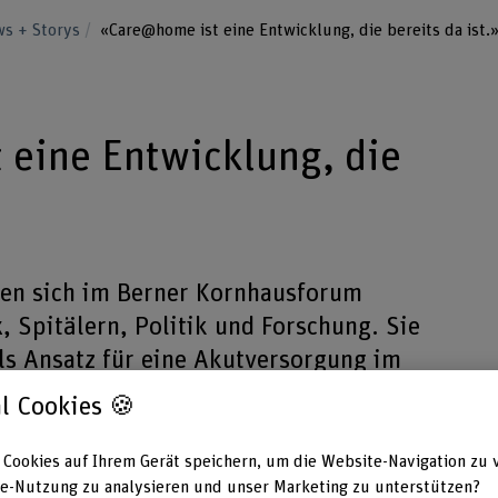
s + Storys
«Care@home ist eine Entwicklung, die bereits da ist.
eine Entwicklung, die
fen sich im Berner Kornhausforum
, Spitälern, Politik und Forschung. Sie
s Ansatz für eine Akutversorgung im
m Spital.
l Cookies 🍪
 Cookies auf Ihrem Gerät speichern, um die Website-Navigation zu 
e-Nutzung zu analysieren und unser Marketing zu unterstützen?
Weiter