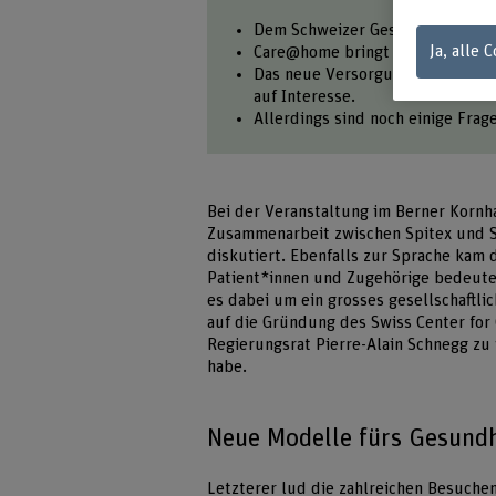
Dem Schweizer Gesundheitssyste
Ja, alle 
Care@home bringt spitaläquivale
Das neue Versorgungsmodell stö
auf Interesse.
Allerdings sind noch einige Frag
Bei der Veranstaltung im Berner Kor
Zusammenarbeit zwischen Spitex und S
diskutiert. Ebenfalls zur Sprache kam
Patient*innen und Zugehörige bedeute
es dabei um ein grosses gesellschaftl
auf die Gründung des Swiss Center for
Regierungsrat Pierre-Alain Schnegg zu
habe.
Neue Modelle fürs Gesund
Letzterer lud die zahlreichen Besuche