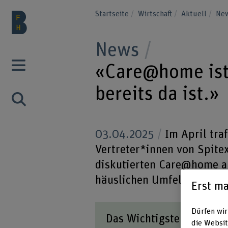
Startseite
Wirtschaft
Aktuell
New
News
«Care@home ist 
bereits da ist.»
03.04.2025
Im April tra
Vertreter*innen von Spitex
diskutierten Care@home al
häuslichen Umfeld, statt i
Erst ma
Dürfen wir
Das Wichtigste in Kürze
die Websit