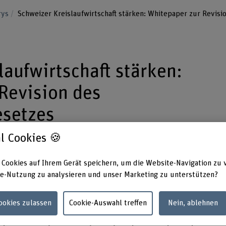
rys
Schweizer Kreislaufwirtschaft stärken: Whitepaper zur Revi
laufwirtschaft stärken:
Revision des
setzes
l Cookies 🍪
laufwirtschaft in der Schweiz zu stärken, wur
 Cookies auf Ihrem Gerät speichern, um die Website-Navigation zu 
n des Umweltschutzgesetzes (USG)
e-Nutzung zu analysieren und unser Marketing zu unterstützen?
edeutet das konkret für diejenigen
r weiterkommen wollen?
Cookies zulassen
Cookie-Auswahl treffen
Nein, ablehnen