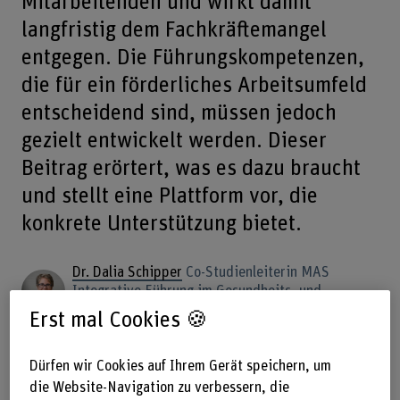
Mitarbeitenden und wirkt damit
langfristig dem Fachkräftemangel
entgegen. Die Führungskompetenzen,
die für ein förderliches Arbeitsumfeld
entscheidend sind, müssen jedoch
gezielt entwickelt werden. Dieser
Beitrag erörtert, was es dazu braucht
und stellt eine Plattform vor, die
konkrete Unterstützung bietet.
Dr. Dalia Schipper
Co-Studienleiterin MAS
Integrative Führung im Gesundheits- und
Sozialwesen
Erst mal Cookies 🍪
Teilen
Dürfen wir Cookies auf Ihrem Gerät speichern, um
die Website-Navigation zu verbessern, die