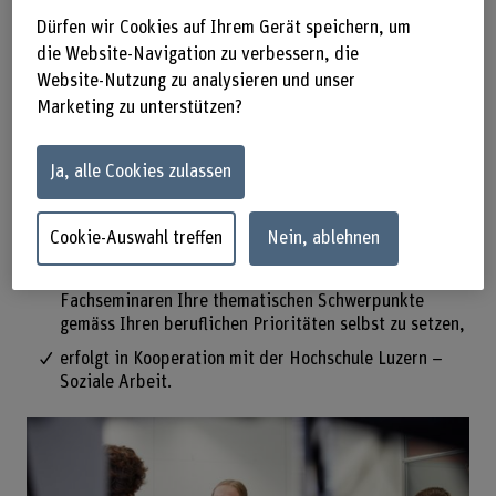
grundlegende Kenntnisse und werden
Dürfen wir Cookies auf Ihrem Gerät speichern, um
befähigt, materielle Ressourcen für
die Website-Navigation zu verbessern, die
Website-Nutzung zu analysieren und unser
Anspruchsgruppen zu erschliessen.
Marketing zu unterstützen?
Der Fachkurs:
Ja, alle Cookies zulassen
beinhaltet den Kurs Einführung
Sozialversicherungsrecht, in dem Sie wichtige
Cookie-Auswahl treffen
Nein, ablehnen
Grundlagen zu den Sozialversicherungen erwerben,
ermöglicht Ihnen, mit der Wahl von zwei
Fachseminaren Ihre thematischen Schwerpunkte
gemäss Ihren beruflichen Prioritäten selbst zu setzen,
erfolgt in Kooperation mit der Hochschule Luzern –
Soziale Arbeit.