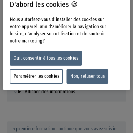
D'abord les cookies 🍪
Nous autorisez-vous d'installer des cookies sur
votre appareil afin d'améliorer la navigation sur
Agrand
le site, d'analyser son utilisation et de soutenir
notre marketing ?
Présentation du travail de projet dans le cadre du CAS
Entwerfen und Konstruieren mit Holz.
Oui, consentir à tous les cookies
Paramétrer les cookies
Non, refuser tous
À propos de notre invitée
Afficher des informations
La première formation continue que vous avez suivie