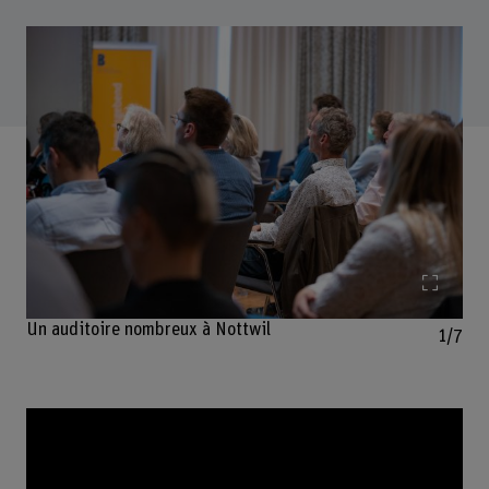
Agrand
Un auditoire nombreux à Nottwil
1/7