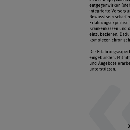
entgegenwirken (sie
integrierte Versorgu
Bewusstsein schärfen
Erfahrungsexpertise
Krankenkassen und d
einzubeziehen. Dadu
komplexen chronisch
Die Erfahrungsexper
eingebunden. Mithil
und Angebote erarbei
unterstützen.
B