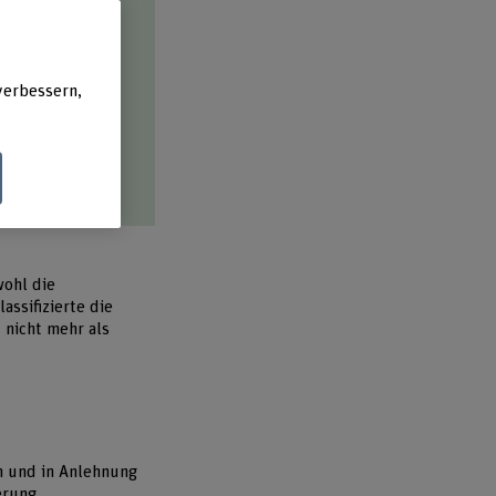
ühlen sich im
verbessern,
 gemeinsam mit
fade zu
wirken.
wohl die
ssifizierte die
 nicht mehr als
n und in Anlehnung
erung