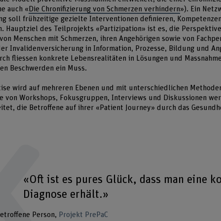
he auch «
Die Chronifizierung von Schmerzen verhindern
»). Ein Netz
ng soll frühzeitige gezielte Interventionen definieren, Kompetenze
. Hauptziel des Teilprojekts «Partizipation» ist es, die Perspektiv
 von Menschen mit Schmerzen, ihren Angehörigen sowie von Fachpe
er Invalidenversicherung in Information, Prozesse, Bildung und A
rch fliessen konkrete Lebensrealitäten in Lösungen und Massnahme
en Beschwerden ein Muss.
tise wird auf mehreren Ebenen und mit unterschiedlichen Methoden
fe von Workshops, Fokusgruppen, Interviews und Diskussionen w
tet, die Betroffene auf ihrer «Patient Journey» durch das Gesund
«Oft ist es pures Glück, dass man eine k
Diagnose erhält.»
etroffene Person
Projekt PrePaC