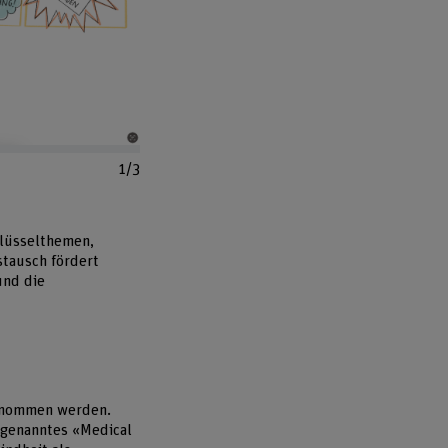
Bild vergrössern
1/3
lüsselthemen,
stausch fördert
und die
genommen werden.
ogenanntes «Medical