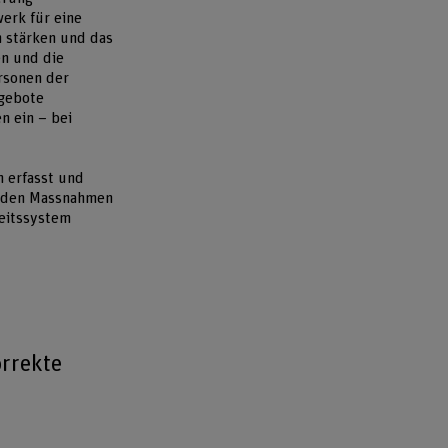
werk für eine
n stärken und das
en und die
rsonen der
ngebote
n ein – bei
 erfasst und
erden Massnahmen
heitssystem
orrekte