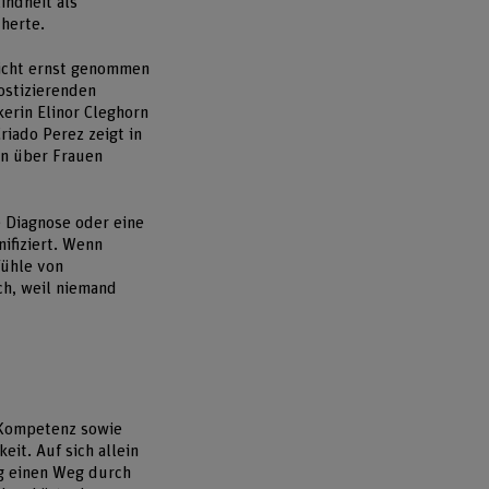
indheit als
herte.
nicht ernst genommen
ostizierenden
erin Elinor Cleghorn
iado Perez zeigt in
en über Frauen
e Diagnose oder eine
ifiziert. Wenn
fühle von
ch, weil niemand
 Kompetenz sowie
eit. Auf sich allein
ng einen Weg durch