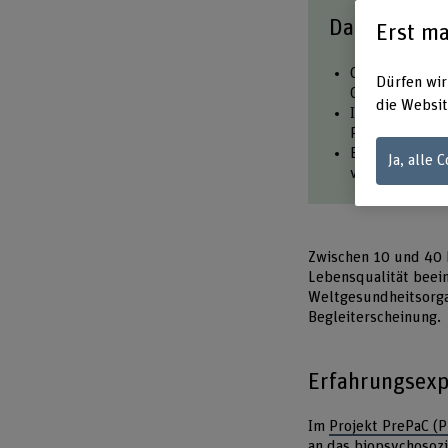
Das Wichtig
Erst ma
Chronische Sch
Dürfen wir
Gesundheitssys
die Websit
Im Projekt Pr
Patient*innen 
Erfahrungen v
Ja, alle 
verbessern, S
Zwischen 10 und 40 
Lebensqualität beein
Weltgesundheitsorga
Begleiterscheinung.
Erfahrungsexp
Im
Projekt PrePaC (P
an das biopsychosozi