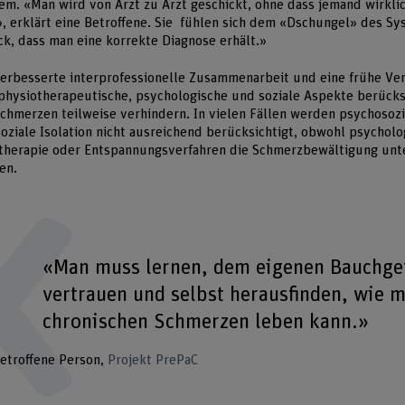
m. «Man wird von Arzt zu Arzt geschickt, ohne dass jemand wirkli
t», erklärt eine Betroffene. Sie fühlen sich dem «Dschungel» des Sy
ück, dass man eine korrekte Diagnose erhält.»
verbesserte interprofessionelle Zusammenarbeit und eine frühe Ve
hysiotherapeutische, psychologische und soziale Aspekte berücksi
Schmerzen teilweise verhindern. In vielen Fällen werden psychosoz
soziale Isolation nicht ausreichend berücksichtigt, obwohl psychol
stherapie oder Entspannungsverfahren die Schmerzbewältigung unt
en.
«Man muss lernen, dem eigenen Bauchge
vertrauen und selbst herausfinden, wie 
chronischen Schmerzen leben kann.»
etroffene Person
Projekt PrePaC