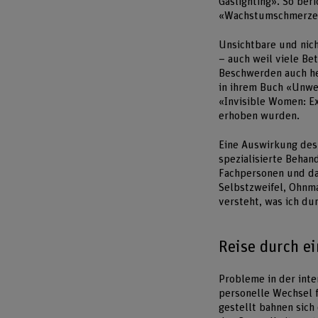
Gaslighting». So ber
«Wachstumschmerzen»
Unsichtbare und nic
– auch weil viele Be
Beschwerden auch heu
in ihrem Buch «Unwel
«Invisible Women: Ex
erhoben wurden.
Eine Auswirkung des 
spezialisierte Behan
Fachpersonen und da
Selbstzweifel, Ohnma
versteht, was ich du
Reise durch e
Probleme in der int
personelle Wechsel f
gestellt bahnen sic