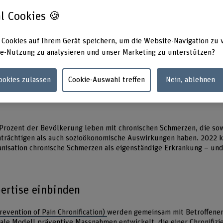
ste in Kürze
l Cookies 🍪
merzen betreffen bis zu 40 Prozent der Bevölkerung – Betroffene f
 Cookies auf Ihrem Gerät speichern, um die Website-Navigation zu 
tem oft allein gelassen.
e-Nutzung zu analysieren und unser Marketing zu unterstützen?
ePaC entwickeln die BFH und das Schmerzzentrum des Inselspitals
neue Wege zur Prävention von Schmerzchronifizierung.
on Betroffenen werden systematisch einbezogen, um Versorgungsp
Cookies zulassen
Cookie-Auswahl treffen
Nein, ablehnen
elbstwirksamkeit zu stärken und «Medical Gaslighting» entgegenzu
Prozent der Bevölkerung leben mit chronischen Schmerzen, die so
trächtigen als auch sozioökonomische Auswirkungen haben. 2022 kla
nisation chronische Schmerzen als eigenständige Erkrankung – und
ertise einbinden
revention of Pain Chronification)
werden gemeinsam mit Betroffene
ale Modell präventive Massnahmen entwickelt, die einer Chronifizi