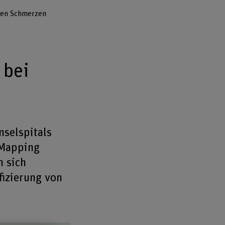
hen Schmerzen
 bei
selspitals
 Mapping
n sich
fizierung von