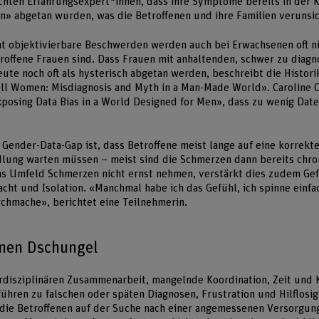
ichten Erfahrungsexpert*innen, dass ihre Symptome bereits in der K
 abgetan wurden, was die Betroffenen und ihre Familien verunsic
ht objektivierbare Beschwerden werden auch bei Erwachsenen oft 
troffene Frauen sind. Dass Frauen mit anhaltenden, schwer zu diagn
te noch oft als hysterisch abgetan werden, beschreibt die Historik
l Women: Misdiagnosis and Myth in a Man-Made World». Caroline Cr
posing Data Bias in a World Designed for Men», dass zu wenig Dat
Gender-Data-Gap ist, dass Betroffene meist lange auf eine korrekt
dlung warten müssen – meist sind die Schmerzen dann bereits chron
s Umfeld Schmerzen nicht ernst nehmen, verstärkt dies zudem Ge
cht und Isolation. «Manchmal habe ich das Gefühl, ich spinne einfa
rchmache», berichtet eine Teilnehmerin.
inen Dschungel
erdisziplinären Zusammenarbeit, mangelnde Koordination, Zeit und
ühren zu falschen oder späten Diagnosen, Frustration und Hilflosigk
h die Betroffenen auf der Suche nach einer angemessenen Versorgu