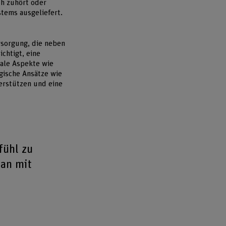
ch zuhört oder
stems ausgeliefert.
rsorgung, die neben
chtigt, eine
iale Aspekte wie
ogische Ansätze wie
erstützen und eine
fühl zu
man mit