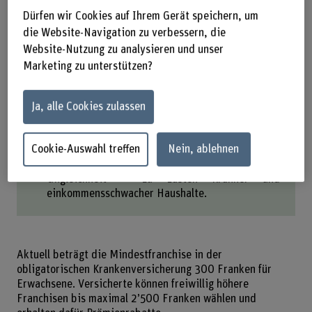
Dürfen wir Cookies auf Ihrem Gerät speichern, um
Die Mindestfranchise steigt von 300 auf 400
Franken. Ein Automatismus sorgt künftig für
die Website-Navigation zu verbessern, die
weitere Erhöhungen – ohne gesetzliche
Website-Nutzung zu analysieren und unser
Obergrenze.
Marketing zu unterstützen?
Chronisch Kranke gehen trotz höherer Franchise
zum Arzt – und zahlen einfach mehr. Gesündere
verzichten im Zweifelsfall auch auf notwendige
Ja, alle Cookies zulassen
Behandlungen.
Die Schweiz hat bereits heute die höchsten
Cookie-Auswahl treffen
Nein, ablehnen
Selbstzahlungen bei Gesundheitsausgaben im
OECD-Vergleich. Die Reform verschärft die
Ungleichheit – zu Lasten Kranker und
einkommensschwacher Haushalte.
Aktuell beträgt die Mindestfranchise in der
obligatorischen Krankenversicherung 300 Franken für
Erwachsene. Versicherte können freiwillig höhere
Franchisen bis maximal 2’500 Franken wählen und