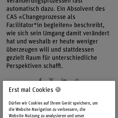
Veränderungsprozessen fast
automatisch dazu. Ein Absolvent des
CAS «Changeprozesse als
Facilitator*in begleiten» beschreibt,
wie sich sein Umgang damit verändert
hat und weshalb er heute weniger
überzeugen will und stattdessen
gezielt Raum für unterschiedliche
Perspektiven schafft.
Teilen
Erst mal Cookies 🍪
Das Wichtigste in Kürze
Dürfen wir Cookies auf Ihrem Gerät speichern, um
die Website-Navigation zu verbessern, die
Website-Nutzung zu analysieren und unser
Das CAS richtet sich an Führungspersonen und