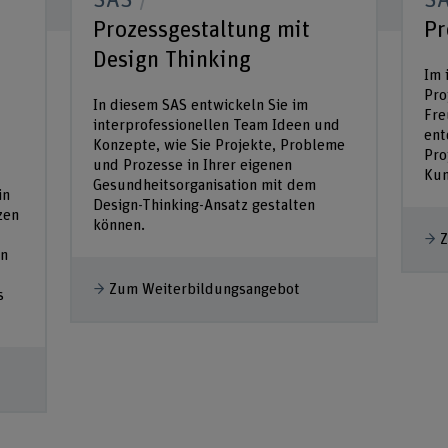
SAS
S
Prozessgestaltung mit
Pr
Design Thinking
Im 
Pro
In diesem SAS entwickeln Sie im
Fre
interprofessionellen Team Ideen und
ent
Konzepte, wie Sie Projekte, Probleme
Pro
und Prozesse in Ihrer eigenen
Kun
Gesundheitsorganisation mit dem
in
Design-Thinking-Ansatz gestalten
zen
können.
Z
en
Zum Weiterbildungsangebot
s