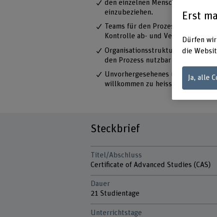
den einzelnen Menschen im Verän
einzubeziehen.
Erst ma
Teams für den Prozess handlungsf
Kontrolle ab- und Vertrauen aufge
Dürfen wir
Organisationsstrukturen und -kult
die Websit
den Prozess nutzbar zu machen.
Unvorhergesehenes und Unplanbar
Ja, alle 
willkommen zu heissen und für de
Steckbrief
Titel/Abschluss
Certificate of Advanced Studies (CAS)
Dauer
21 Studientage
Unterrichtstage