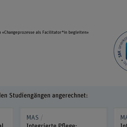
n «Changeprozesse als Facilitator*in begleiten»
den Studiengängen angerechnet:
MAS
M
al
Integrierte Pflege:
In