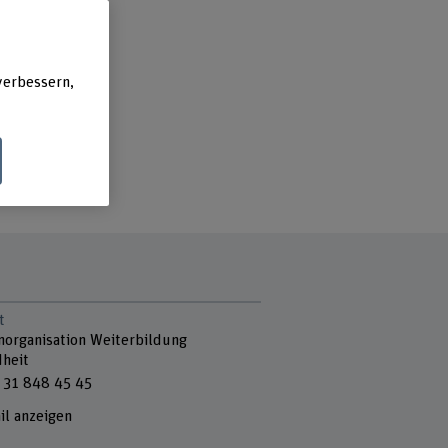
verbessern,
t
norganisation Weiterbildung
heit
 31 848 45 45
il anzeigen