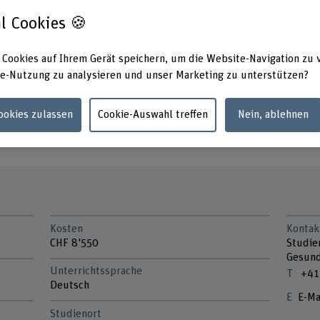
derungsprozesse zu sehen und
l Cookies 🍪
ähig zu machen, indem
baut wird.
 Cookies auf Ihrem Gerät speichern, um die Website-Navigation zu 
uren zu kennen und diese für
e-Nutzung zu analysieren und unser Marketing zu unterstützen?
es im Prozess aufzunehmen,
Cookies zulassen
Cookie-Auswahl treffen
Nein, ablehnen
n Prozess nutzbar zu machen.
Kosten
Kontak
CHF 8'550
Studie
Gesund
Unterrichtssprache
+41
Deutsch
E-Ma
Studienort