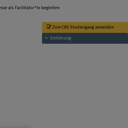
se als Facilitator*in begleiten
Zum CAS-Studiengang anmelden
Inhaltsverzeichnis ansehen
n
Einführung