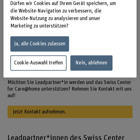
Dürfen wir Cookies auf Ihrem Gerät speichern, um
Versorgungsmodellen, um diese für
die Website-Navigation zu verbessern, die
den praktischen Einsatz nutzbar zu
Website-Nutzung zu analysieren und unser
machen. Expert*innen der BFH sowie
Marketing zu unterstützen?
kantonale und nationale
Ja, alle Cookies zulassen
Forschungsinstitutionen ergänzen das
Netzwerk und fördern praxisorientierte
Cookie-Auswahl treffen
Nein, ablehnen
und nachhaltige Innovationen.
Möchten Sie Leadpartner*in werden und das Swiss Center
for Care@home unterstützen? Nehmen Sie Kontakt mit uns
auf!
Jetzt Kontakt aufnehmen.
Leadpartner*innen des Swiss Center