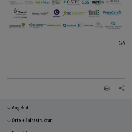
Bild v
1/4
Angebot
Orte + Infrastruktur