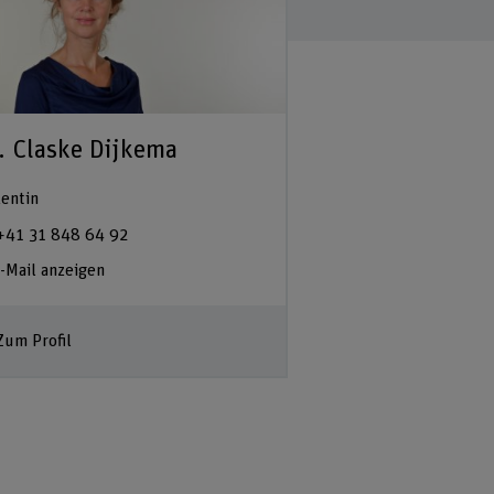
. Claske Dijkema
Prof. Dr. Stef
Duttweiler
entin
Dozentin
+41 31 848 64 92
+41 31 848 46 39
-Mail anzeigen
E-Mail anzeigen
Zum Profil
Zum Profil