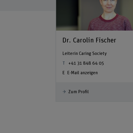
nina
Dr. Carolin Fischer
Leiterin Caring Society
+41 31 848 64 05
 23
E-Mail anzeigen
Zum Profil