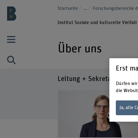
Startseite
...
Forschungsbereiche 
Institut Soziale und kulturelle Vielfalt
Über uns
Erst ma
Leitung + Sekretariat
Dürfen wir
die Websit
Ja, alle 