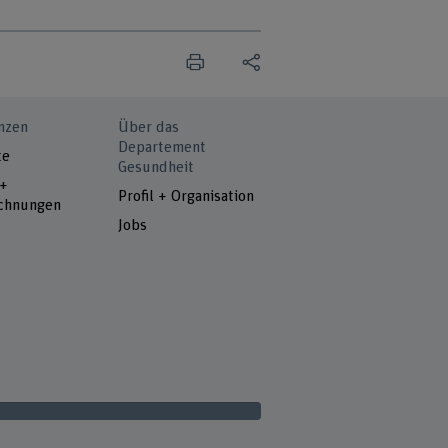
nzen
Über das
Departement
te
Gesundheit
 +
Profil + Organisation
chnungen
Jobs