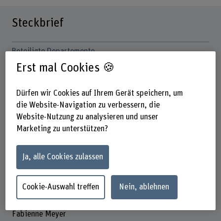
Steckbrief
Beteiligte Departemente
Hochschule der Künste Bern
Erst mal Cookies 🍪
Institut(e)
Institute of Design Research
Dürfen wir Cookies auf Ihrem Gerät speichern, um
die Website-Navigation zu verbessern, die
Forschungseinheit(en)
Website-Nutzung zu analysieren und unser
Social Design
Marketing zu unterstützen?
Förderorganisation
BFH
Ja, alle Cookies zulassen
Laufzeit
01.01.2010 - 31.12.2011
Cookie-Auswahl treffen
Nein, ablehnen
Projektleitung
Fabienne Meyer