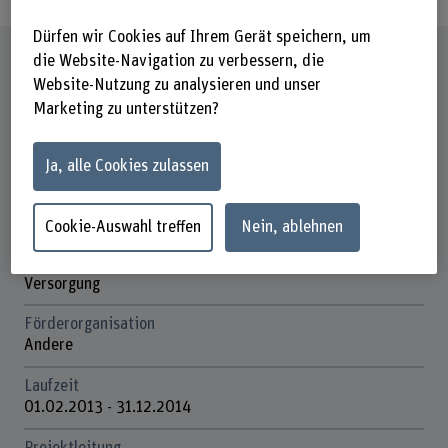
Dürfen wir Cookies auf Ihrem Gerät speichern, um
Steckbrief
die Website-Navigation zu verbessern, die
Website-Nutzung zu analysieren und unser
Marketing zu unterstützen?
Beteiligte Departemente
Gesundheit
Ja, alle Cookies zulassen
Institut(e)
Pflege
Cookie-Auswahl treffen
Nein, ablehnen
Forschungseinheit(en)
Innovationsfeld Psychische Gesundheit und Psychiatrische
Versorgung
Förderorganisation
Andere
Laufzeit
01.02.2013 - 31.12.2014