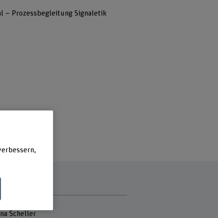
l – Prozessbegleitung Signaletik
verbessern,
tmitarbeitende
na Scheller