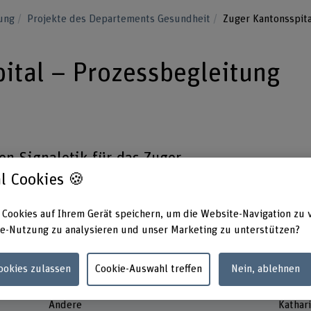
lung
Projekte des Departements Gesundheit
Zuger Kantonsspita
ital – Prozessbegleitung
en Signaletik für das Zuger
ksichtigung der Heterogenität der
l Cookies 🍪
unikationsszenarien
 Cookies auf Ihrem Gerät speichern, um die Website-Navigation zu 
e-Nutzung zu analysieren und unser Marketing zu unterstützen?
Cookies zulassen
Cookie-Auswahl treffen
Nein, ablehnen
Förderorganisation
Projek
Andere
Kathari