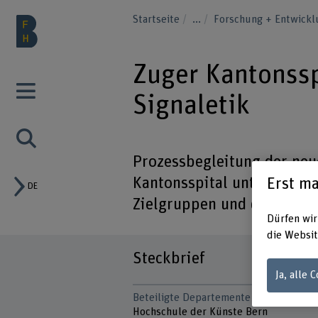
Startseite
...
Forschung + Entwick
Zuger Kantonssp
Signaletik
Prozessbegleitung der neu
Kantonsspital unter Berüc
Erst ma
DE
Zielgruppen und der Komm
Dürfen wir
die Websit
Steckbrief
Ja, alle 
Beteiligte Departemente
Hochschule der Künste Bern