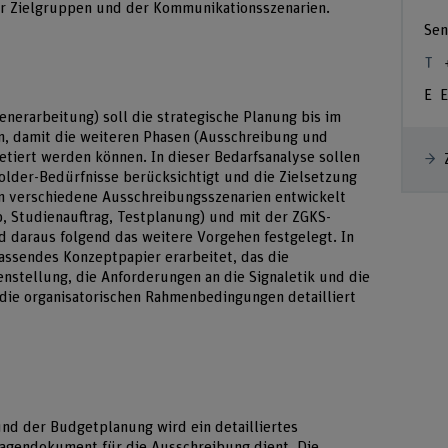
er Zielgruppen und der Kommunikationsszenarien.
Sen
E
enerarbeitung) soll die strategische Planung bis im
, damit die weiteren Phasen (Ausschreibung und
tiert werden können. In dieser Bedarfsanalyse sollen
older-Bedürfnisse berücksichtigt und die Zielsetzung
n verschiedene Ausschreibungsszenarien entwickelt
 Studienauftrag, Testplanung) und mit der ZGKS-
d daraus folgend das weitere Vorgehen festgelegt. In
assendes Konzeptpapier erarbeitet, das die
stellung, die Anforderungen an die Signaletik und die
die organisatorischen Rahmenbedingungen detailliert
nd der Budgetplanung wird ein detailliertes
lagendokument für die Ausschreibung dient. Die