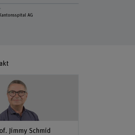
r
Kantonsspital AG
akt
of. Jimmy Schmid