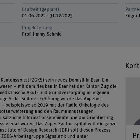
Laufzeit (geplant)
Partne
01.06.2022 - 31.12.2023
Zuger 
Projektleitung
Prof. Jimmy Schmid
Kont
antonsspital (ZGKS) sein neues Domizil in Baar. Ein
wesen – mit dem Neubau in Baar hat der Kanton Zug die
 medizinische Akut- und Grundversorgung im eigenen
ange Sicht. Seit der Eröffnung wurde das Angebot
 – beispielsweise 2019 mit der Radio-Onkologie des
gebotserweiterung und den Raumumnutzungen
usätzliche Informationselemente, die die Orientierung
iv erschweren. Das Zuger Kantonsspital will die ganze
stitute of Design Research (IDR) soll diesen Prozess
Pr
r ZGKS-Arbeitsgruppe Signaletik und unter