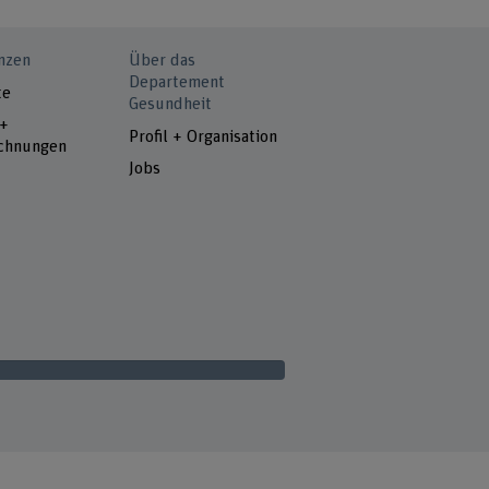
nzen
Über das
Departement
te
Gesundheit
 +
Profil + Organisation
chnungen
Jobs