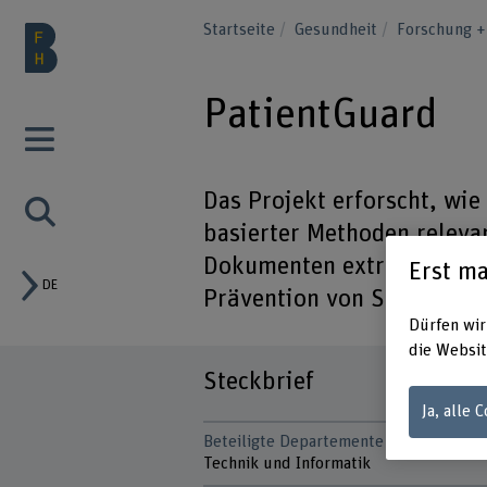
Startseite
Gesundheit
Forschung +
PatientGuard
Das Projekt erforscht, wie
basierter Methoden releva
Dokumenten extrahiert we
Erst ma
DE
Prävention von Spitalinfe
Dürfen wir
die Websit
Steckbrief
Ja, alle 
Beteiligte Departemente
Technik und Informatik