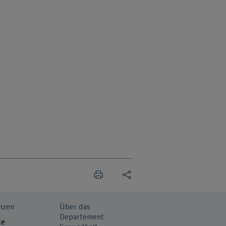
nzen
Über das
Departement
te