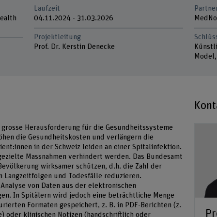
Laufzeit
Partne
Health
04.11.2024 - 31.03.2026
MedNo
Projektleitung
Schlüs
Prof. Dr. Kerstin Denecke
Künstl
Model,
Kont
ne grosse Herausforderung für die Gesundheitssysteme
rhöhen die Gesundheitskosten und verlängern die
ent:innen in der Schweiz leiden an einer Spitalinfektion.
 gezielte Massnahmen verhindert werden. Das Bundesamt
Bevölkerung wirksamer schützen, d.h. die Zahl der
 Langzeitfolgen und Todesfälle reduzieren.
e Analyse von Daten aus der elektronischen
en. In Spitälern wird jedoch eine beträchtliche Menge
rierten Formaten gespeichert, z. B. in PDF-Berichten (z.
Pr
) oder klinischen Notizen (handschriftlich oder