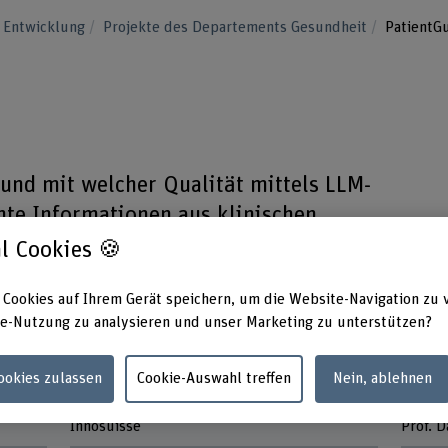
 Entwicklung
Projekte des Departements Gesundheit
PatientG
 und mit welcher Qualität mittels LLM-
nte Informationen aus klinischen
rden können zur Vorhersage und
l Cookies 🍪
ktionen.
 Cookies auf Ihrem Gerät speichern, um die Website-Navigation zu 
e-Nutzung zu analysieren und unser Marketing zu unterstützen?
Cookies zulassen
Cookie-Auswahl treffen
Nein, ablehnen
Förderorganisation
Projek
Innosuisse
Prof. 