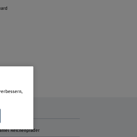
uard
verbessern,
tmitarbeitende
Daniel Reichenpfader