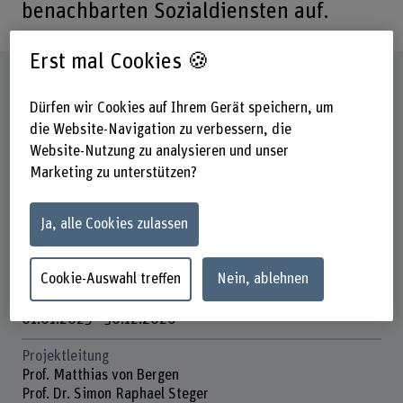
benachbarten Sozialdiensten auf.
Erst mal Cookies 🍪
Steckbrief
Dürfen wir Cookies auf Ihrem Gerät speichern, um
die Website-Navigation zu verbessern, die
Beteiligte Departemente
Website-Nutzung zu analysieren und unser
Soziale Arbeit
Marketing zu unterstützen?
Institut(e)
Institut Organisation und Sozialmanagement
Ja, alle Cookies zulassen
Förderorganisation
BFH
Cookie-Auswahl treffen
Nein, ablehnen
Laufzeit (geplant)
01.01.2025 - 30.12.2026
Projektleitung
Prof. Matthias von Bergen
Prof. Dr. Simon Raphael Steger