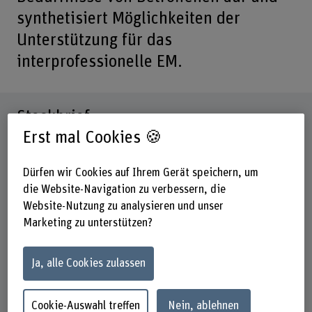
synthetisiert Möglichkeiten der
Unterstützung für das
interprofessionelle EM.
Steckbrief
Erst mal Cookies 🍪
Beteiligte Departemente
Gesundheit
Dürfen wir Cookies auf Ihrem Gerät speichern, um
Hochschule der Künste Bern
die Website-Navigation zu verbessern, die
Technik und Informatik
Website-Nutzung zu analysieren und unser
Marketing zu unterstützen?
Institut(e)
Ernährung und Diätetik
Institute for Patient-centered Digital Health (PCDH)
Ja, alle Cookies zulassen
Strategisches Themenfeld
Themenfeld Caring Society
Cookie-Auswahl treffen
Nein, ablehnen