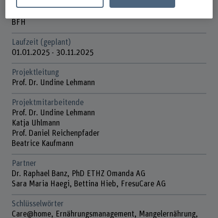
Förderorganisation
BFH
Laufzeit (geplant)
01.01.2025 - 30.11.2025
Projektleitung
Prof. Dr. Undine Lehmann
Projektmitarbeitende
Prof. Dr. Undine Lehmann
Katja Uhlmann
Prof. Daniel Reichenpfader
Beatrice Kaufmann
Partner
Dr. Raphael Banz, PhD ETHZ Omanda AG
Sara Maria Haegi, Bettina Hieb, FresuCare AG
Schlüsselwörter
Care@home, Ernährungsmanagement, Mangelernährung,