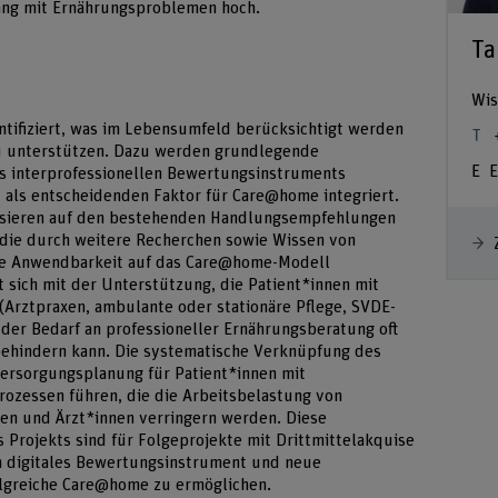
ang mit Ernährungsproblemen hoch.
Ta
Wis
entifiziert, was im Lebensumfeld berücksichtigt werden
 unterstützen. Dazu werden grundlegende
E
es interprofessionellen Bewertungsinstruments
als entscheidenden Faktor für Care@home integriert.
asieren auf den bestehenden Handlungsempfehlungen
 die durch weitere Recherchen sowie Wissen von
hre Anwendbarkeit auf das Care@home-Modell
st sich mit der Unterstützung, die Patient*innen mit
Arztpraxen, ambulante oder stationäre Pflege, SVDE-
 der Bedarf an professioneller Ernährungsberatung oft
behindern kann. Die systematische Verknüpfung des
Versorgungsplanung für Patient*innen mit
ozessen führen, die die Arbeitsbelastung von
en und Ärzt*innen verringern werden. Diese
 Projekts sind für Folgeprojekte mit Drittmittelakquise
n digitales Bewertungsinstrument und neue
olgreiche Care@home zu ermöglichen.