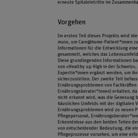
erneute Spitaleintritte im Zusammenh
Vorgehen
Im ersten Teil dieses Projekts wird id
muss, um Care@home-Patient*innen zu
Informationen für die Entwicklung ein
gesammelt, welches das Lebensumfeld 
Diese grundlegenden Informationen b
von «Healthy up High in der Schweiz»,
Expertin*innen ergänzt werden, um i
sicherzustellen. Der zweite Teil befas
Ernährungsproblemen von Fachkräften (
Ernährungsberater*innen) erhalten, da
nicht erkannt wird, was die Genesung 
häuslichen Umfelds mit der digitalen 
Ernährungsproblemen wird zu neuen Pr
Pflegepersonal, Ernährungsberater*inn
Erkenntnisse aus den beiden Teilen des
von entscheidender Bedeutung, die ei
Pflegeprozesse vorsehen, um eine erf