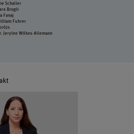
ne Schaller
ara Brogli
ta Fanaj
William Fuhrer
orózs
r. Jerylee Wilkes-Allemann
akt