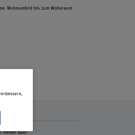
me: Wohnumfeld bis zum Wohnraum
verbessern,
tmitarbeitende
r. Heiner Baur