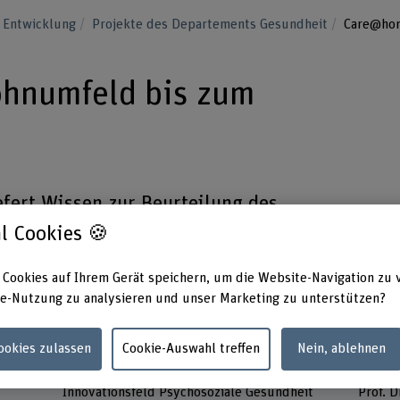
 Entwicklung
Projekte des Departements Gesundheit
Care@ho
hnumfeld bis zum
efert Wissen zur Beurteilung des
fizienten Versorgung von Patient*innen
l Cookies 🍪
 im Care@home-Kontext.
 Cookies auf Ihrem Gerät speichern, um die Website-Navigation zu 
e-Nutzung zu analysieren und unser Marketing zu unterstützen?
Cookies zulassen
Cookie-Auswahl treffen
Nein, ablehnen
Forschungseinheit(en)
Projek
Innovationsfeld Psychosoziale Gesundheit
Prof. D