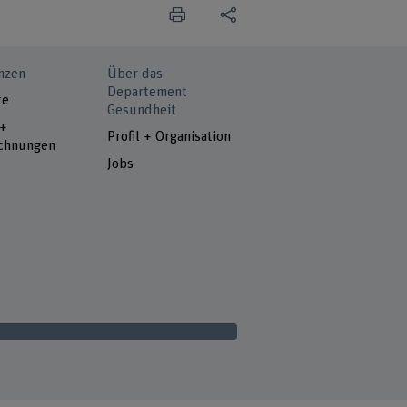
nzen
Über das
Departement
te
Gesundheit
 +
Profil + Organisation
chnungen
Jobs