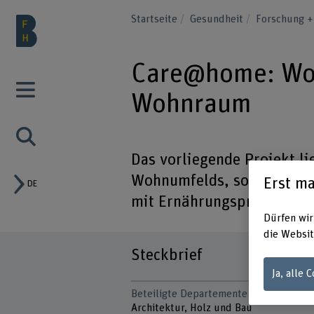
Startseite
Gesundheit
Forschung +
Care@home: Wo
Wohnraum
Das vorliegende Projekt li
Wohnumfelds, sowie zur ef
Erst ma
DE
mit Ernährungsproblemen
Dürfen wir
die Websit
Steckbrief
Ja, alle 
Beteiligte Departemente
Architektur, Holz und Bau