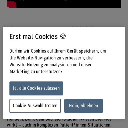
Klinisches Assessment: Ihre Spezialfähigkeit
In der Pflege sind schnelle, korrekte und wissenschaftlich
Erst mal Cookies 🍪
gestützte Entscheide gefragt. Dank dem Bachelor-Studium
sind Sie fähig, Ihre Patient*innen selber zu untersuchen,
Dürfen wir Cookies auf Ihrem Gerät speichern, um
den Gesundheitszustand einzuschätzen und korrekte
die Website-Navigation zu verbessern, die
Massnahmen einzuleiten.
Website-Nutzung zu analysieren und unser
Berufliche Perspektiven + Karrieremöglichkeiten
Marketing zu unterstützen?
Nach dem Bachelor-Studium sind Sie bereit für zukünftige
Herausforderungen: Fachspezialisierung,
Ja, alle Cookies zulassen
Führungsverantwortung oder die Ausbildung der nächsten
Generation Pflegefachpersonen.
Cookie-Auswahl treffen
Nein, ablehnen
Wissenschaftlich denken, praktisch handeln
Wissenschaftliche Erkenntnisse leiten Ihr praktisches
Handeln. Dank dem Bachelor-Studium wissen Sie, was
wirkt – auch in komplexen Patient*innen-Situationen.