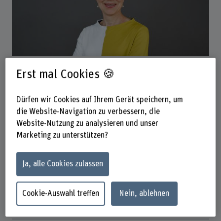
Prof. Dr. Cornelia Anne Barth
Erst mal Cookies 🍪
LE Weiterbildung & LE Fachbereich Physio
Dürfen wir Cookies auf Ihrem Gerät speichern, um
die Website-Navigation zu verbessern, die
Kontakt
Website-Nutzung zu analysieren und unser
+41 31 848 69 71
Marketing zu unterstützen?
E-Mail anzeigen
Ja, alle Cookies zulassen
Präsenzzeit
Dienstag
Cookie-Auswahl treffen
Nein, ablehnen
Mittwoch
Donnerstag