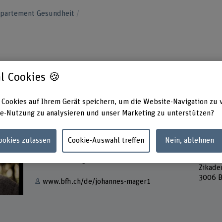
epartement Gesundheit
l Cookies 🍪
 Cookies auf Ihrem Gerät speichern, um die Website-Navigation zu 
e-Nutzung zu analysieren und unser Marketing zu unterstützen?
Kontakt
Adress
Berner
Cookies zulassen
Cookie-Auswahl treffen
Nein, ablehnen
+41 31 848 42 78
Hochsc
Theate
E-Mail anzeigen
Zikade
3006 B
www.bfh.ch/de/johannes-mager1