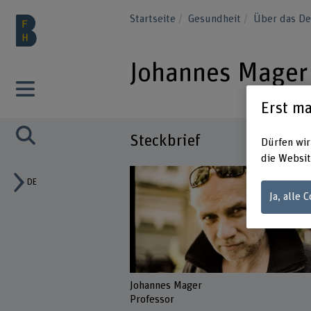
Startseite
Gesundheit
Über das D
Johannes Mager
Erst ma
Steckbrief
Dürfen wir
die Websit
DE
Ja, alle 
Johannes Mager
Professor