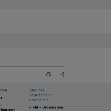
nzen
Über das
Departement
te
Gesundheit
 +
Profil + Organisation
chnungen