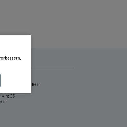
verbessern,
e
 Fachhochschule
hule der Künste Bern
r
nweg 35
ern