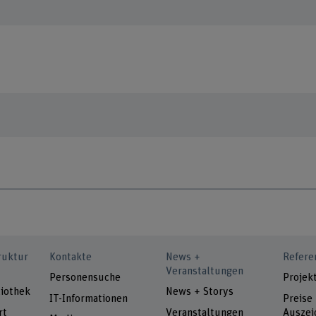
ruktur
Kontakte
News +
Refere
Veranstaltungen
Personensuche
Projek
iothek
News + Storys
IT-Informationen
Preise
rt
Veranstaltungen
Auszei