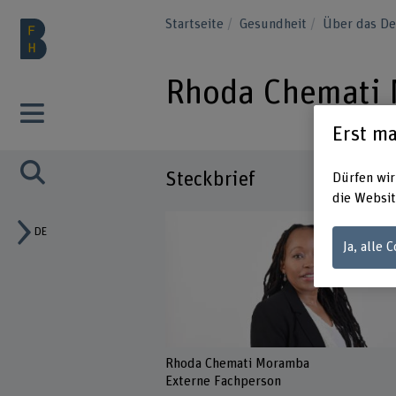
Startseite
Gesundheit
Über das D
Rhoda Chemati
Erst ma
Steckbrief
Dürfen wir
die Websit
DE
Ja, alle 
Rhoda Chemati Moramba
Externe Fachperson