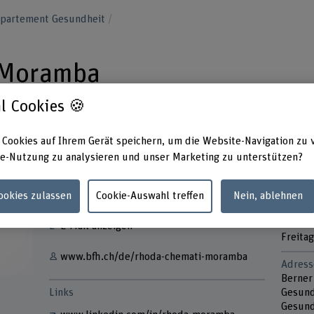
epartement Gesundheit
 Moramba
l Cookies 🍪
 Cookies auf Ihrem Gerät speichern, um die Website-Navigation zu 
e-Nutzung zu analysieren und unser Marketing zu unterstützen?
Kontakt
Präsen
Monta
Cookies zulassen
Cookie-Auswahl treffen
Nein, ablehnen
+41 31 848 47 50
Mittwo
Donner
E-Mail anzeigen
Freitag
www.bfh.ch/de/rhoda-chemati-moramba
Adress
Berner
Links
Gesund
Gesund