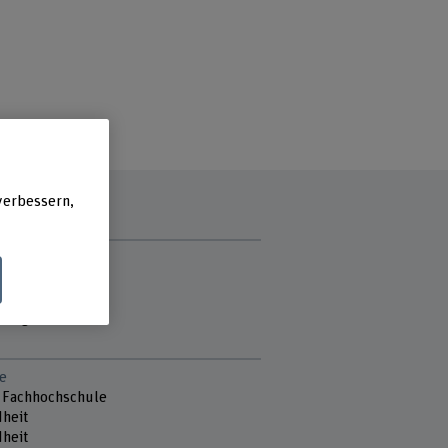
verbessern,
zzeit
g
ch
stag
e
 Fachhochschule
heit
heit