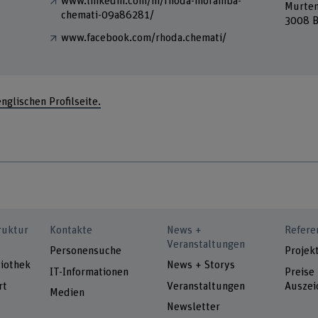
www.linkedin.com/in/rhoda-moramba-
Murten
chemati-09a86281/
3008 B
www.facebook.com/rhoda.chemati/
englischen Profilseite.
ruktur
Kontakte
News +
Refere
Veranstaltungen
Personensuche
Projek
iothek
News + Storys
IT-Informationen
Preise
rt
Veranstaltungen
Auszei
Medien
Newsletter