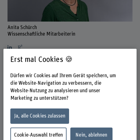
Anita Schürch
Wissenschaftliche Mitarbeiterin
Erst mal Cookies 🍪
Kontakt
+41 31 848 45 57
Dürfen wir Cookies auf Ihrem Gerät speichern, um
E-Mail anzeigen
die Website-Navigation zu verbessern, die
Website-Nutzung zu analysieren und unser
www.bfh.ch/de/anita-schuerch
Marketing zu unterstützen?
Präsenzzeit
Ja, alle Cookies zulassen
Montag
Dienstag
Mittwoch
Cookie-Auswahl treffen
Nein, ablehnen
Donnerstag