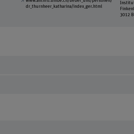
www.anthro.unibe.ch/ueber_uns/personen/
Instit
dr_thurnheer_katharina/index_ger.html
Finken
3012 B