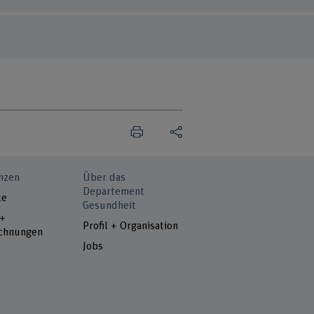
nzen
Über das
Departement
te
Gesundheit
 +
Profil + Organisation
chnungen
Jobs