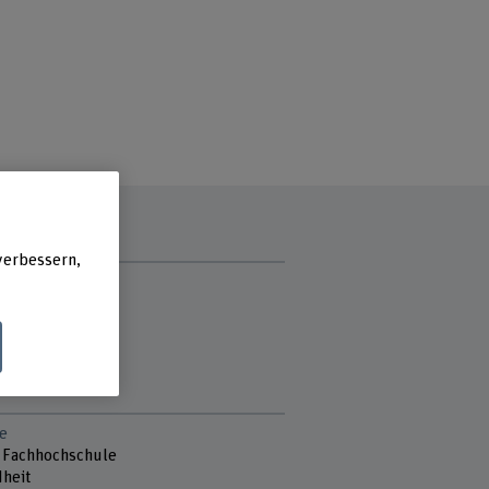
verbessern,
zzeit
g
ag
ch
stag
e
 Fachhochschule
heit