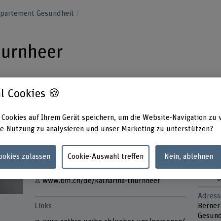
epartement Gesundheit
hurnheer
l Cookies 🍪
 Cookies auf Ihrem Gerät speichern, um die Website-Navigation zu 
Kontakt
Präsen
e-Nutzung zu analysieren und unser Marketing zu unterstützen?
Monta
+41 31 848 61 20
Dienst
Cookies zulassen
Cookie-Auswahl treffen
Nein, ablehnen
Mittwo
E-Mail anzeigen
Donner
Freitag
www.bfh.ch/de/katharina-thurnheer
Adress
Links
Berner
Gesund