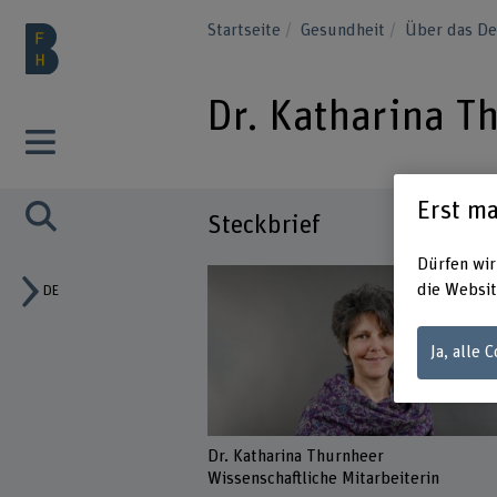
Startseite
Gesundheit
Über das D
Dr. Katharina T
Erst ma
Steckbrief
Dürfen wir
die Websit
DE
Ja, alle 
Dr. Katharina Thurnheer
Wissenschaftliche Mitarbeiterin