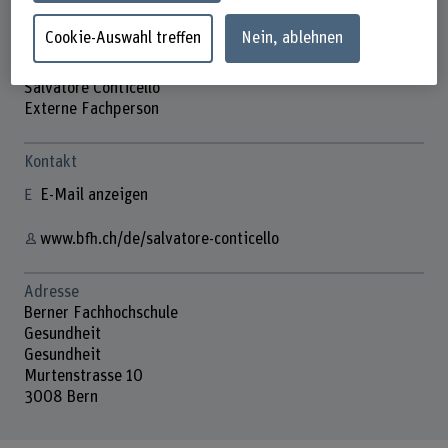
Cookie-Auswahl treffen
Nein, ablehnen
Salvatore Conticello
Externe Fachperson
Kontakt
E-Mail anzeigen
www.bfh.ch/de/salvatore-conticello
Adresse
Berner Fachhochschule
Gesundheit
Gesundheit
Murtenstrasse 10
3008 Bern