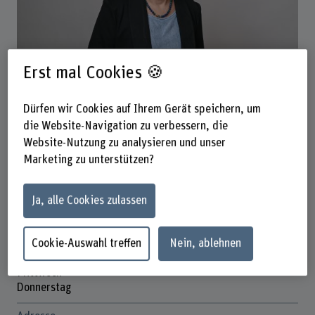
Karin Thomas
Erst mal Cookies 🍪
Externe Fachperson
Dürfen wir Cookies auf Ihrem Gerät speichern, um
Kontakt
die Website-Navigation zu verbessern, die
+41 31 848 63 86
Website-Nutzung zu analysieren und unser
Marketing zu unterstützen?
E-Mail anzeigen
www.bfh.ch/de/karin-thomas
Ja, alle Cookies zulassen
Präsenzzeit
Cookie-Auswahl treffen
Nein, ablehnen
Montag
Dienstag
Mittwoch
Donnerstag