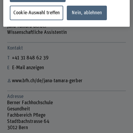
Cookie-Auswahl treffen
Nein, ablehnen
Jana Tamara Gerber
Wissenschaftliche Assistentin
Kontakt
+41 31 848 62 39
E-Mail anzeigen
www.bfh.ch/de/jana-tamara-gerber
Adresse
Berner Fachhochschule
Gesundheit
Fachbereich Pflege
Stadtbachstrasse 64
3012 Bern