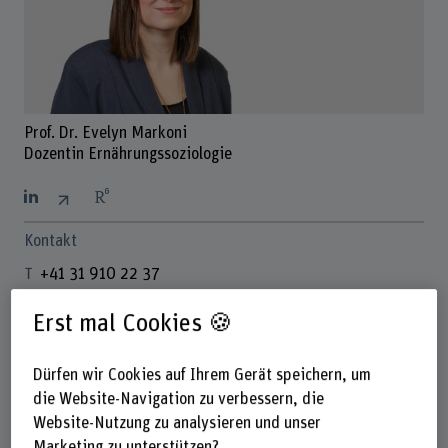
Prof. Dr. Evelyn Markoni
Dozentin Ernährungssoziologie
Kontakt
+41 31 910 22 37
E-Mail anzeigen
Erst mal Cookies 🍪
www.bfh.ch/de/evelyn-markoni
Dürfen wir Cookies auf Ihrem Gerät speichern, um
die Website-Navigation zu verbessern, die
Links
Website-Nutzung zu analysieren und unser
www.bfh.ch/de/forschung/forschungsbereiche/umwelt-
Marketing zu unterstützen?