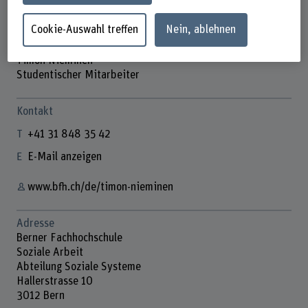
Cookie-Auswahl treffen
Nein, ablehnen
Timon Nieminen
Studentischer Mitarbeiter
Kontakt
+41 31 848 35 42
E-Mail anzeigen
www.bfh.ch/de/timon-nieminen
Adresse
Berner Fachhochschule
Soziale Arbeit
Abteilung Soziale Systeme
Hallerstrasse 10
3012 Bern