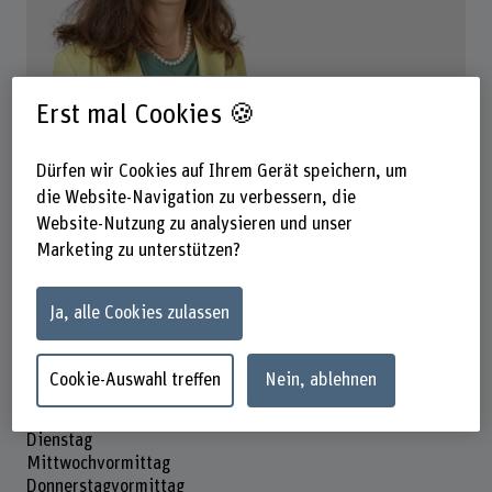
Prof. Dr. Anja Raab
Erst mal Cookies 🍪
Leiterin Forschung
Dürfen wir Cookies auf Ihrem Gerät speichern, um
die Website-Navigation zu verbessern, die
Kontakt
Website-Nutzung zu analysieren und unser
Marketing zu unterstützen?
+41 31 848 37 23
E-Mail anzeigen
Ja, alle Cookies zulassen
www.bfh.ch/de/anja-raab
Cookie-Auswahl treffen
Nein, ablehnen
Präsenzzeit
Montag
Dienstag
Mittwochvormittag
Donnerstagvormittag