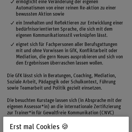
ermöglicht eine Veränderung der eigenen
Automatismen von einer reinen Re-aktion zu einer
bewussten Aktion sowie
ein Innehalten und Reflektieren zur Entwicklung einer
bedürfnisorientierten Sprache, die sich mit dem
eigenen Kommunikationsstil verknüpfen lässt.
eignet sich für Fachpersonen aller Berufsgattungen
mit und ohne Vorwissen in GfK, Konfliktarbeit oder
Mediation, die gern Neues ausprobieren und sich von
den Ergebnissen überraschen lassen wollen.
Die GfK lässt sich in Beratungen, Coaching, Mediation,
Soziale Arbeit, Pädagogik oder Schulkontext, Führung
sowie Teamarbeit und Politik gezielt einsetzen.
Die besuchten Kurstage lassen sich (in Absprache mit der
eigenen Assessor*in) an die internationale Zertifizierung
zur Trainer*in für Gewaltfreie Kommunikation (CNVC)
anrechnen.
Erst mal Cookies 🍪