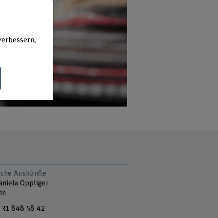
verbessern,
liche Auskünfte
aniela Oppliger
in
 31 848 58 42