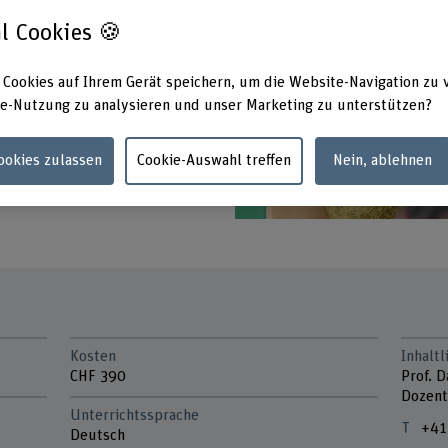
l Cookies 🍪
ressionen wirksam Grenzen zu
 Cookies auf Ihrem Gerät speichern, um die Website-Navigation zu 
chen Umfeld vertraut, um die
e-Nutzung zu analysieren und unser Marketing zu unterstützen?
fähigkeit zu erhalten.
Cookies zulassen
Cookie-Auswahl treffen
Nein, ablehnen
Kosten
Inhalt
CHF 390
Prof. D
Dozent
Unterrichtssprache
+41
Deutsch