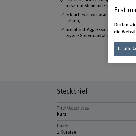
unserem Sinne mitzugestalten,
Erst ma
erklärt, was wir brauchen, um Agg
setzen,
Dürfen wir
macht mit Aggressionen im berufli
die Websit
eigene Souveränität und Handlungs
Ja, alle 
Steckbrief
Titel/Abschluss
Kurs
Dauer
1 Kurstag