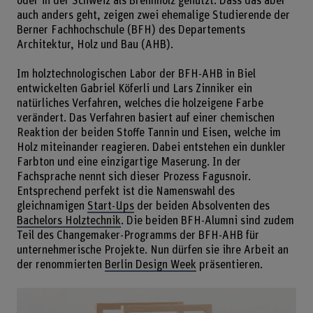
oder in der Schweiz als Brennholz genutzt. Dass das aber
auch anders geht, zeigen zwei ehemalige Studierende der
Berner Fachhochschule (BFH) des Departements
Architektur, Holz und Bau (AHB).
Im holztechnologischen Labor der BFH-AHB in Biel
entwickelten Gabriel Köferli und Lars Zinniker ein
natürliches Verfahren, welches die holzeigene Farbe
verändert. Das Verfahren basiert auf einer chemischen
Reaktion der beiden Stoffe Tannin und Eisen, welche im
Holz miteinander reagieren. Dabei entstehen ein dunkler
Farbton und eine einzigartige Maserung. In der
Fachsprache nennt sich dieser Prozess Fagusnoir.
Entsprechend perfekt ist die Namenswahl des
gleichnamigen
Start-Ups
der beiden Absolventen des
Bachelors Holztechnik
. Die beiden BFH-Alumni sind zudem
Teil des Changemaker-Programms der BFH-AHB für
unternehmerische Projekte. Nun dürfen sie ihre Arbeit an
der renommierten
Berlin Design Week
präsentieren.