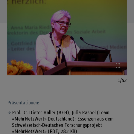
Bild v
1/42
Präsentationen:
Prof. Dr. Dieter Haller (BFH), Julia Raspel (Team
«MehrNetzWert» Deutschland): Essenzen aus dem
Schweizerisch-Deutschen Forschungsprojekt
«MehrNetzWert»
(PDF, 282 KB)